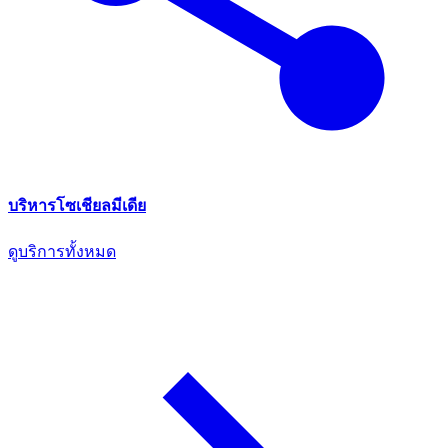
บริหารโซเชียลมีเดีย
ดูบริการทั้งหมด