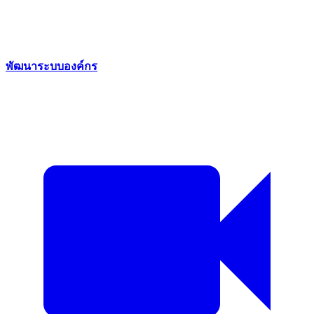
พัฒนาระบบองค์กร