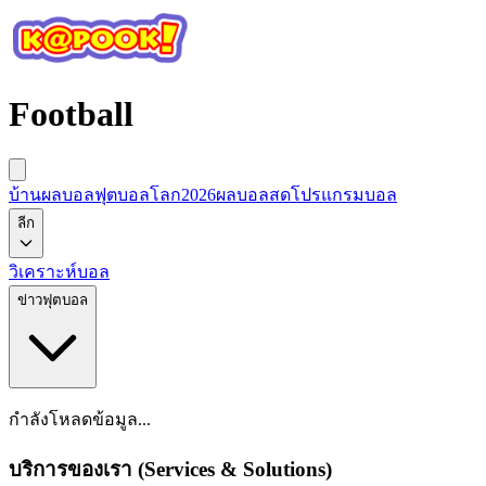
Football
บ้านผลบอล
ฟุตบอลโลก2026
ผลบอลสด
โปรแกรมบอล
ลีก
วิเคราะห์บอล
ข่าวฟุตบอล
กำลังโหลดข้อมูล...
บริการของเรา (Services & Solutions)