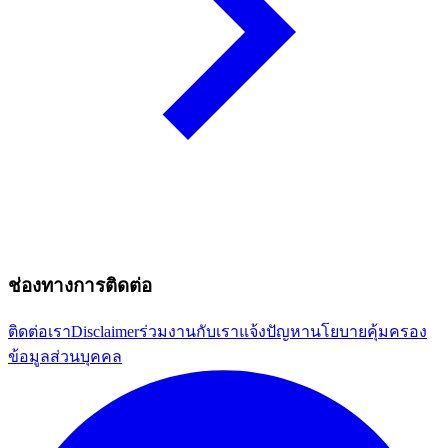
ช่องทางการติดต่อ
ติดต่อเรา
Disclaimer
ร่วมงานกับเรา
แจ้งปัญหา
นโยบายคุ้มครอง
ข้อมูลส่วนบุคคล