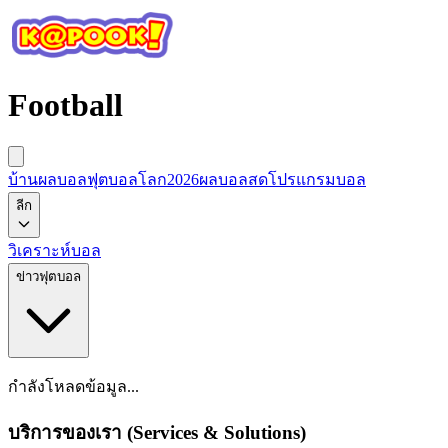
Football
บ้านผลบอล
ฟุตบอลโลก2026
ผลบอลสด
โปรแกรมบอล
ลีก
วิเคราะห์บอล
ข่าวฟุตบอล
กำลังโหลดข้อมูล...
บริการของเรา (Services & Solutions)