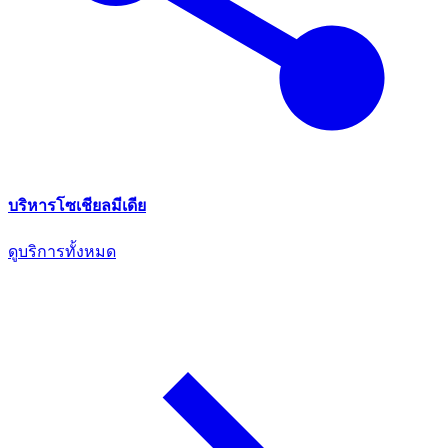
บริหารโซเชียลมีเดีย
ดูบริการทั้งหมด