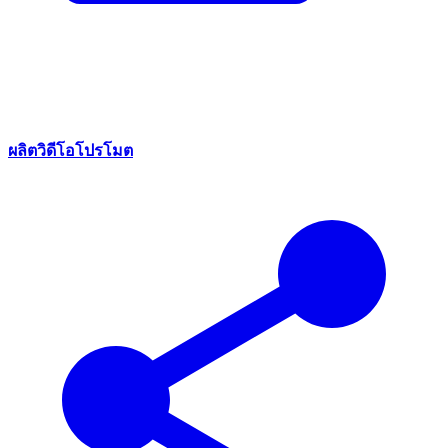
ผลิตวิดีโอโปรโมต