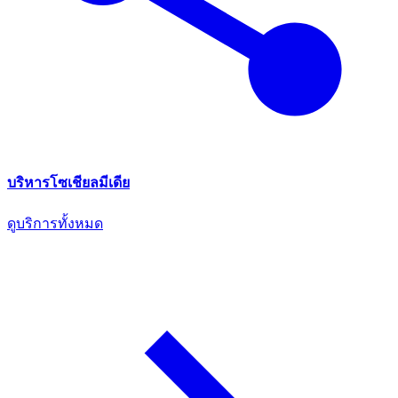
บริหารโซเชียลมีเดีย
ดูบริการทั้งหมด