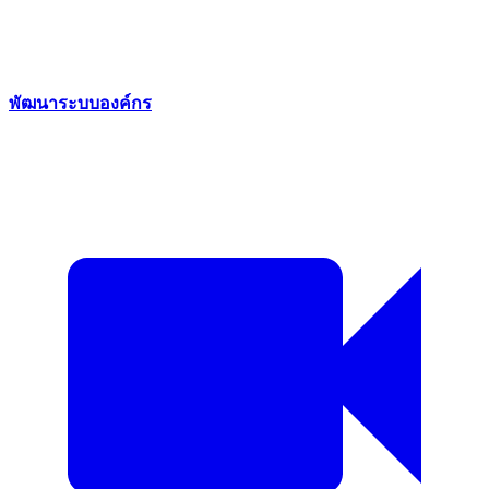
พัฒนาระบบองค์กร