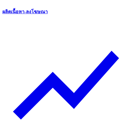
ผลิตเนื้อหา-ลงโฆษณา