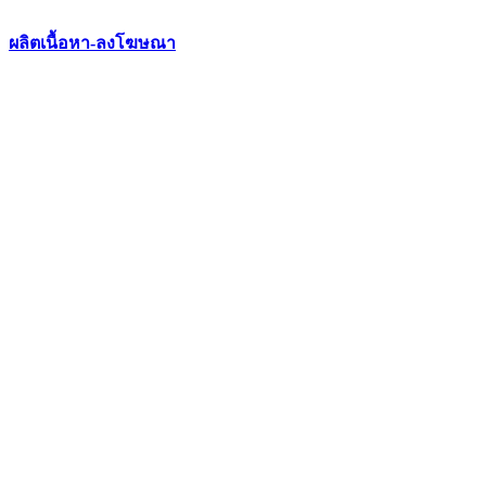
ผลิตเนื้อหา-ลงโฆษณา