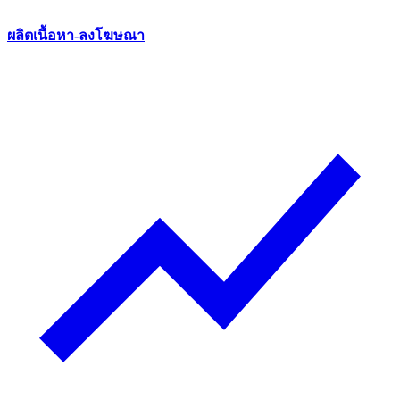
ผลิตเนื้อหา-ลงโฆษณา