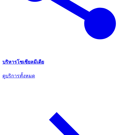
บริหารโซเชียลมีเดีย
ดูบริการทั้งหมด