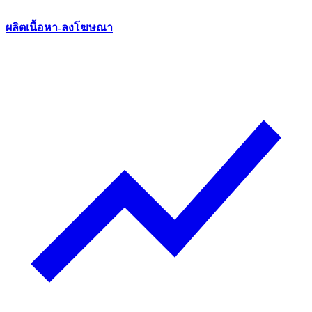
ผลิตเนื้อหา-ลงโฆษณา