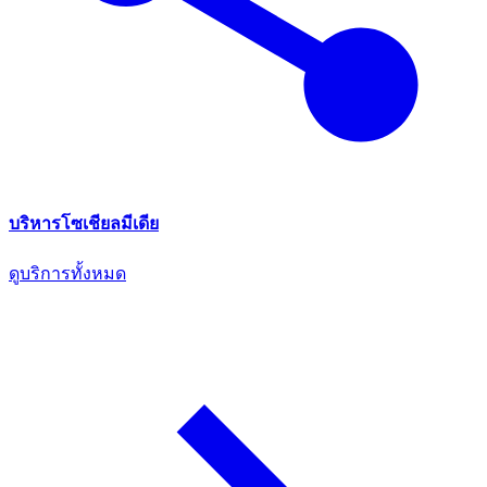
บริหารโซเชียลมีเดีย
ดูบริการทั้งหมด