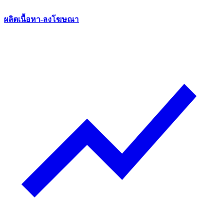
ผลิตเนื้อหา-ลงโฆษณา