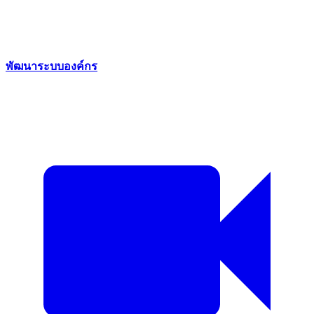
พัฒนาระบบองค์กร