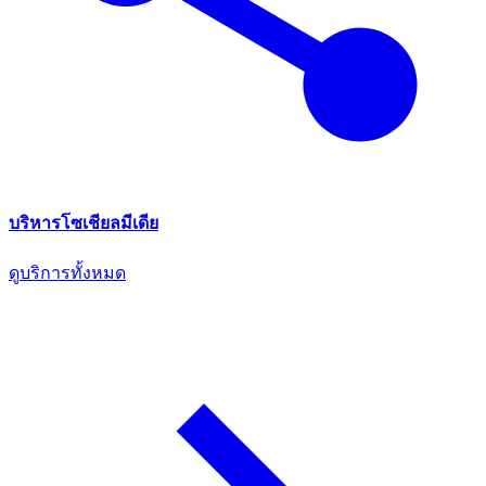
บริหารโซเชียลมีเดีย
ดูบริการทั้งหมด