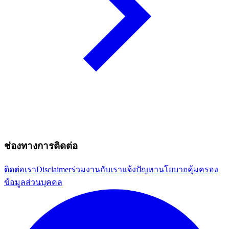
ช่องทางการติดต่อ
ติดต่อเรา
Disclaimer
ร่วมงานกับเรา
แจ้งปัญหา
นโยบายคุ้มครอง
ข้อมูลส่วนบุคคล