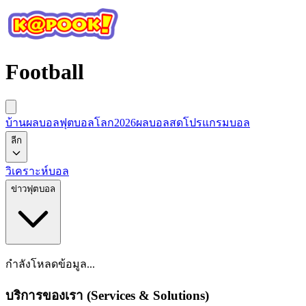
Football
บ้านผลบอล
ฟุตบอลโลก2026
ผลบอลสด
โปรแกรมบอล
ลีก
วิเคราะห์บอล
ข่าวฟุตบอล
กำลังโหลดข้อมูล...
บริการของเรา (Services & Solutions)