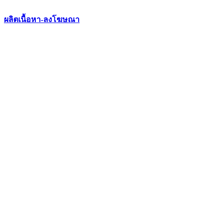
ผลิตเนื้อหา-ลงโฆษณา