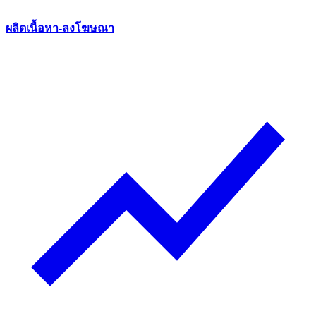
ผลิตเนื้อหา-ลงโฆษณา