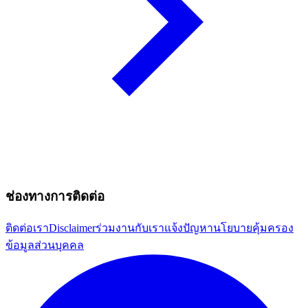
ช่องทางการติดต่อ
ติดต่อเรา
Disclaimer
ร่วมงานกับเรา
แจ้งปัญหา
นโยบายคุ้มครอง
ข้อมูลส่วนบุคคล