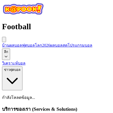
Football
บ้านผลบอล
ฟุตบอลโลก2026
ผลบอลสด
โปรแกรมบอล
ลีก
วิเคราะห์บอล
ข่าวฟุตบอล
กำลังโหลดข้อมูล...
บริการของเรา (Services & Solutions)