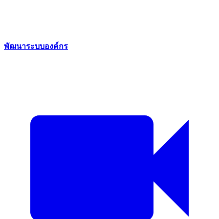
พัฒนาระบบองค์กร