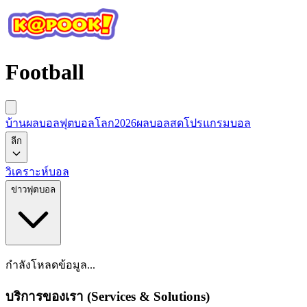
Football
บ้านผลบอล
ฟุตบอลโลก2026
ผลบอลสด
โปรแกรมบอล
ลีก
วิเคราะห์บอล
ข่าวฟุตบอล
กำลังโหลดข้อมูล...
บริการของเรา (Services & Solutions)