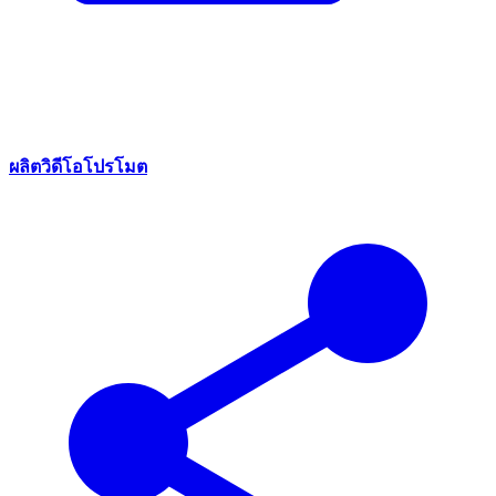
ผลิตวิดีโอโปรโมต