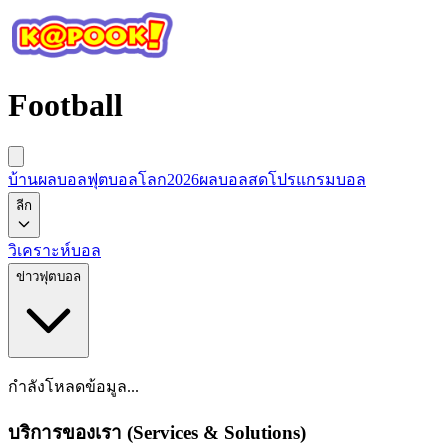
Football
บ้านผลบอล
ฟุตบอลโลก2026
ผลบอลสด
โปรแกรมบอล
ลีก
วิเคราะห์บอล
ข่าวฟุตบอล
กำลังโหลดข้อมูล...
บริการของเรา (Services & Solutions)