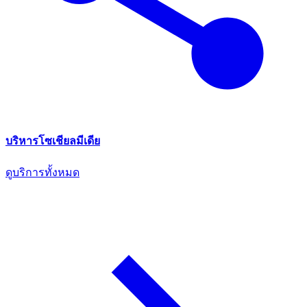
บริหารโซเชียลมีเดีย
ดูบริการทั้งหมด