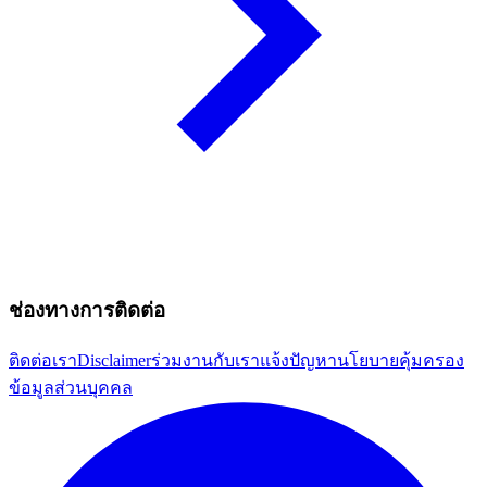
ช่องทางการติดต่อ
ติดต่อเรา
Disclaimer
ร่วมงานกับเรา
แจ้งปัญหา
นโยบายคุ้มครอง
ข้อมูลส่วนบุคคล