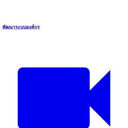
พัฒนาระบบองค์กร