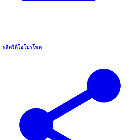
ผลิตวิดีโอโปรโมต