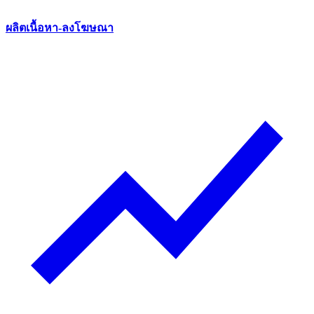
ผลิตเนื้อหา-ลงโฆษณา