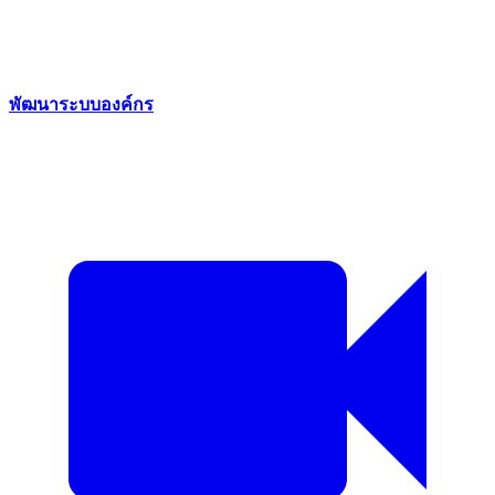
พัฒนาระบบองค์กร