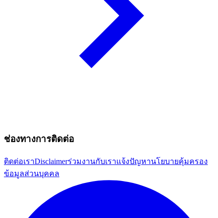
ช่องทางการติดต่อ
ติดต่อเรา
Disclaimer
ร่วมงานกับเรา
แจ้งปัญหา
นโยบายคุ้มครอง
ข้อมูลส่วนบุคคล