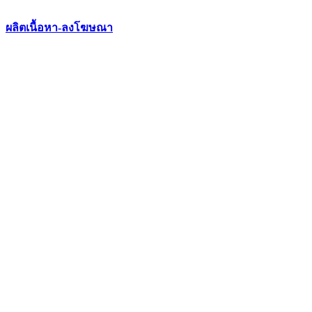
ผลิตเนื้อหา-ลงโฆษณา