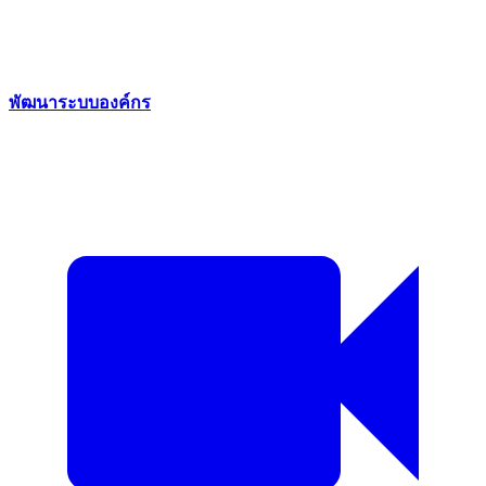
พัฒนาระบบองค์กร