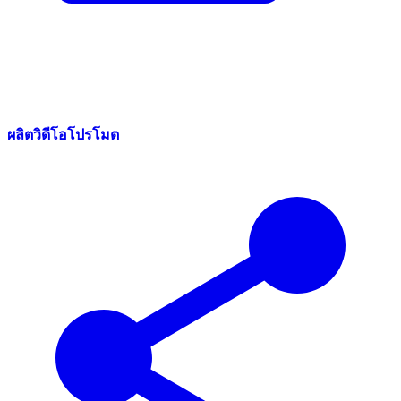
ผลิตวิดีโอโปรโมต