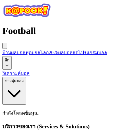
Football
บ้านผลบอล
ฟุตบอลโลก2026
ผลบอลสด
โปรแกรมบอล
ลีก
วิเคราะห์บอล
ข่าวฟุตบอล
กำลังโหลดข้อมูล...
บริการของเรา (Services & Solutions)