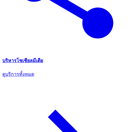
บริหารโซเชียลมีเดีย
ดูบริการทั้งหมด