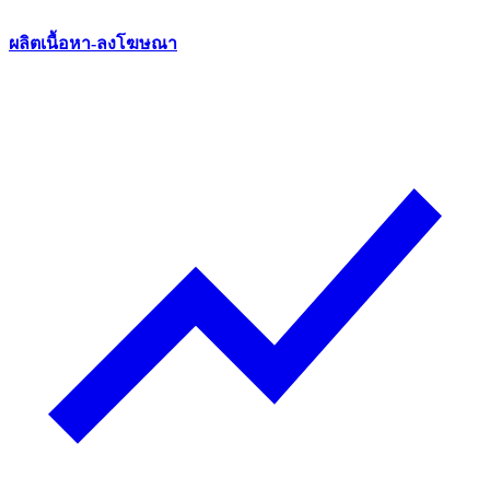
ผลิตเนื้อหา-ลงโฆษณา