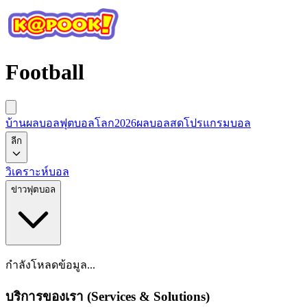
Football
บ้านผลบอล
ฟุตบอลโลก2026
ผลบอลสด
โปรแกรมบอล
ลีก
วิเคราะห์บอล
ข่าวฟุตบอล
กำลังโหลดข้อมูล...
บริการของเรา (Services & Solutions)