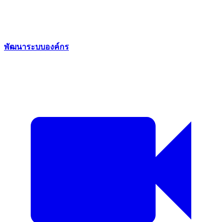
พัฒนาระบบองค์กร