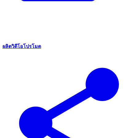
ผลิตวิดีโอโปรโมต