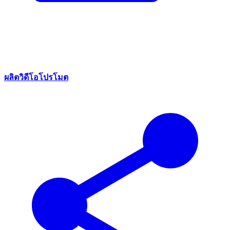
ผลิตวิดีโอโปรโมต