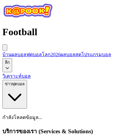
Football
บ้านผลบอล
ฟุตบอลโลก2026
ผลบอลสด
โปรแกรมบอล
ลีก
วิเคราะห์บอล
ข่าวฟุตบอล
กำลังโหลดข้อมูล...
บริการของเรา (Services & Solutions)