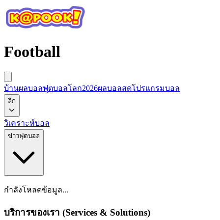
Football
บ้านผลบอล
ฟุตบอลโลก2026
ผลบอลสด
โปรแกรมบอล
ลีก
วิเคราะห์บอล
ข่าวฟุตบอล
กำลังโหลดข้อมูล...
บริการของเรา (Services & Solutions)