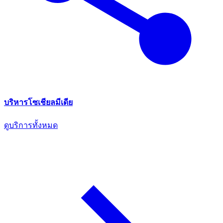
บริหารโซเชียลมีเดีย
ดูบริการทั้งหมด