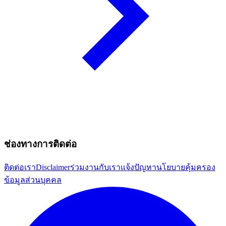
ช่องทางการติดต่อ
ติดต่อเรา
Disclaimer
ร่วมงานกับเรา
แจ้งปัญหา
นโยบายคุ้มครอง
ข้อมูลส่วนบุคคล