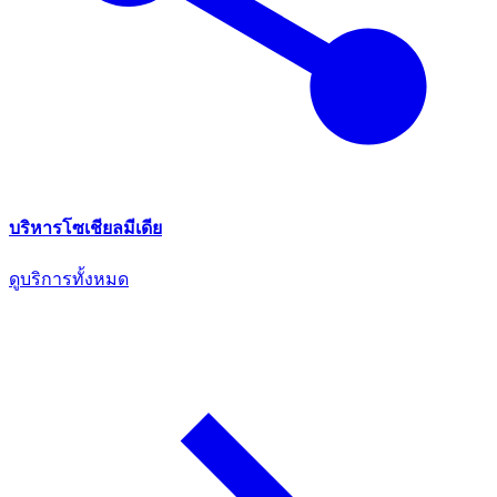
บริหารโซเชียลมีเดีย
ดูบริการทั้งหมด