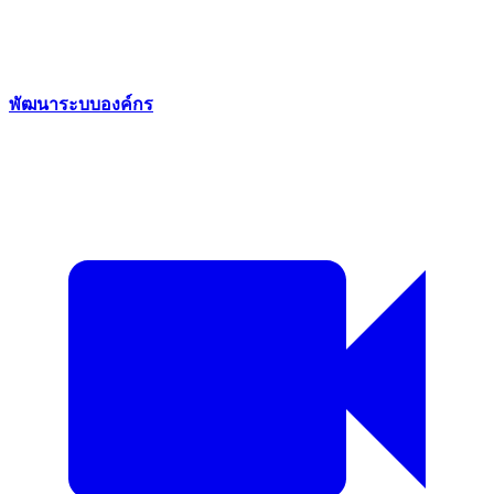
พัฒนาระบบองค์กร