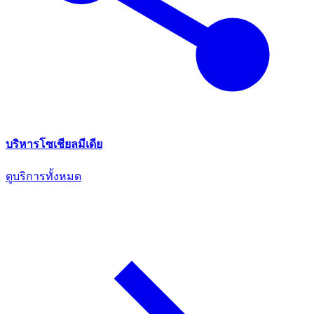
บริหารโซเชียลมีเดีย
ดูบริการทั้งหมด