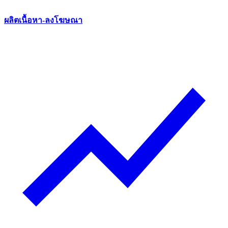
ผลิตเนื้อหา-ลงโฆษณา