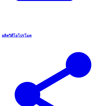
ผลิตวิดีโอโปรโมต