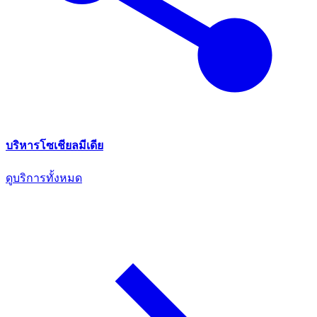
บริหารโซเชียลมีเดีย
ดูบริการทั้งหมด