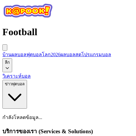
Football
บ้านผลบอล
ฟุตบอลโลก2026
ผลบอลสด
โปรแกรมบอล
ลีก
วิเคราะห์บอล
ข่าวฟุตบอล
กำลังโหลดข้อมูล...
บริการของเรา (Services & Solutions)