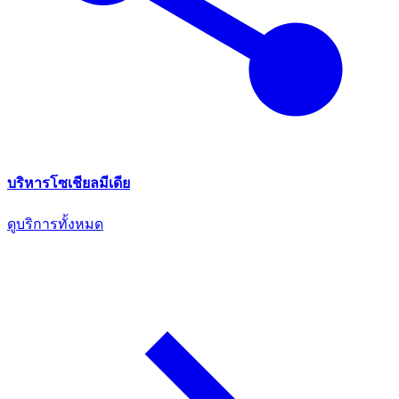
บริหารโซเชียลมีเดีย
ดูบริการทั้งหมด