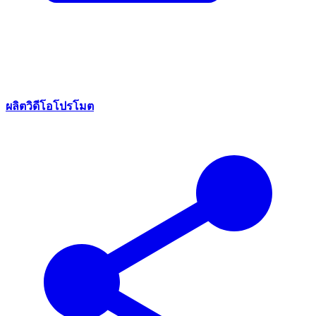
ผลิตวิดีโอโปรโมต