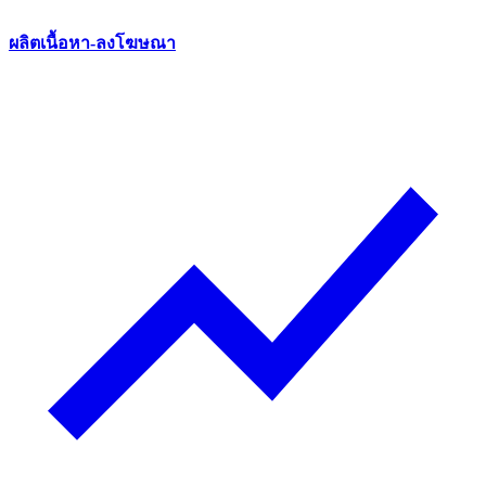
ผลิตเนื้อหา-ลงโฆษณา