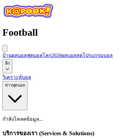
Football
บ้านผลบอล
ฟุตบอลโลก2026
ผลบอลสด
โปรแกรมบอล
ลีก
วิเคราะห์บอล
ข่าวฟุตบอล
กำลังโหลดข้อมูล...
บริการของเรา (Services & Solutions)