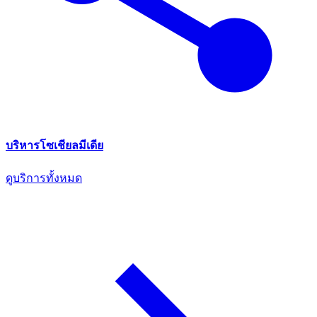
บริหารโซเชียลมีเดีย
ดูบริการทั้งหมด