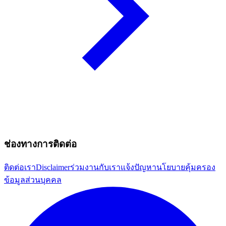
ช่องทางการติดต่อ
ติดต่อเรา
Disclaimer
ร่วมงานกับเรา
แจ้งปัญหา
นโยบายคุ้มครอง
ข้อมูลส่วนบุคคล