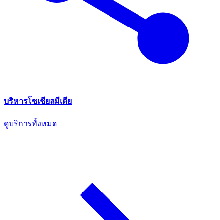
บริหารโซเชียลมีเดีย
ดูบริการทั้งหมด