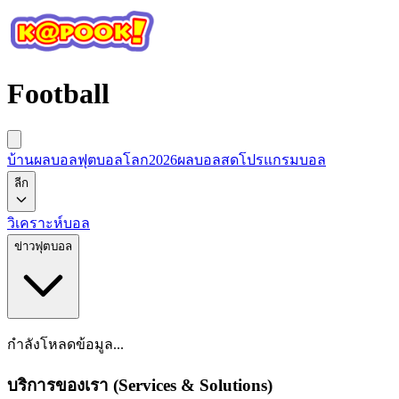
Football
บ้านผลบอล
ฟุตบอลโลก2026
ผลบอลสด
โปรแกรมบอล
ลีก
วิเคราะห์บอล
ข่าวฟุตบอล
กำลังโหลดข้อมูล...
บริการของเรา (Services & Solutions)