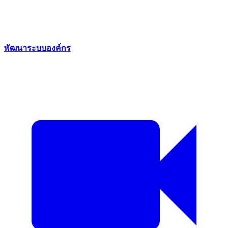
พัฒนาระบบองค์กร