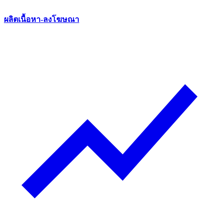
ผลิตเนื้อหา-ลงโฆษณา