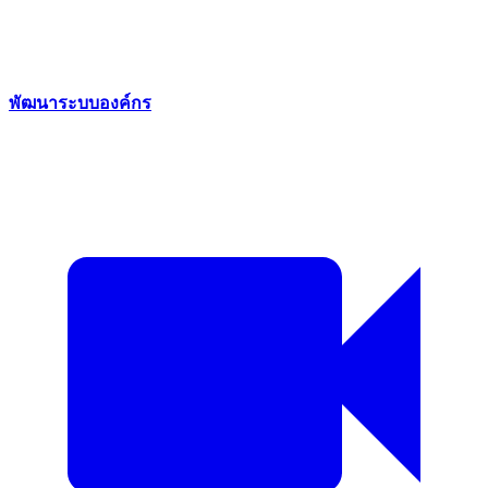
พัฒนาระบบองค์กร