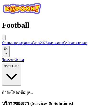
Football
บ้านผลบอล
ฟุตบอลโลก2026
ผลบอลสด
โปรแกรมบอล
ลีก
วิเคราะห์บอล
ข่าวฟุตบอล
กำลังโหลดข้อมูล...
บริการของเรา (Services & Solutions)