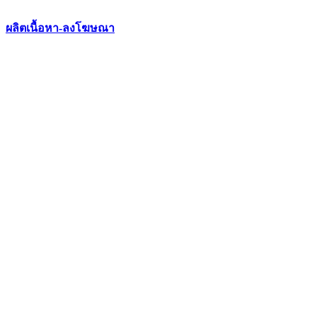
ผลิตเนื้อหา-ลงโฆษณา