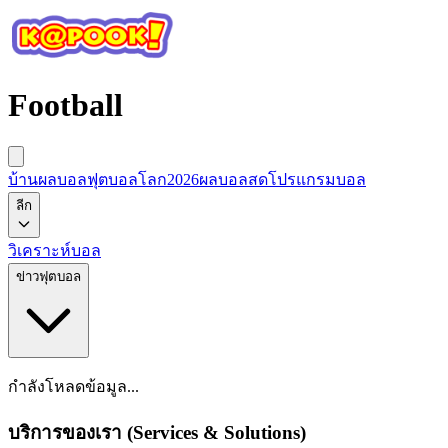
Football
บ้านผลบอล
ฟุตบอลโลก2026
ผลบอลสด
โปรแกรมบอล
ลีก
วิเคราะห์บอล
ข่าวฟุตบอล
กำลังโหลดข้อมูล...
บริการของเรา (Services & Solutions)