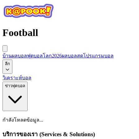
Football
บ้านผลบอล
ฟุตบอลโลก2026
ผลบอลสด
โปรแกรมบอล
ลีก
วิเคราะห์บอล
ข่าวฟุตบอล
กำลังโหลดข้อมูล...
บริการของเรา (Services & Solutions)