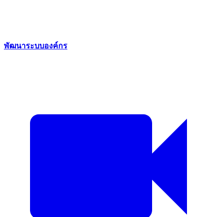
พัฒนาระบบองค์กร