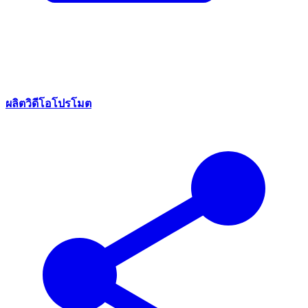
ผลิตวิดีโอโปรโมต