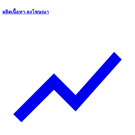
ผลิตเนื้อหา-ลงโฆษณา