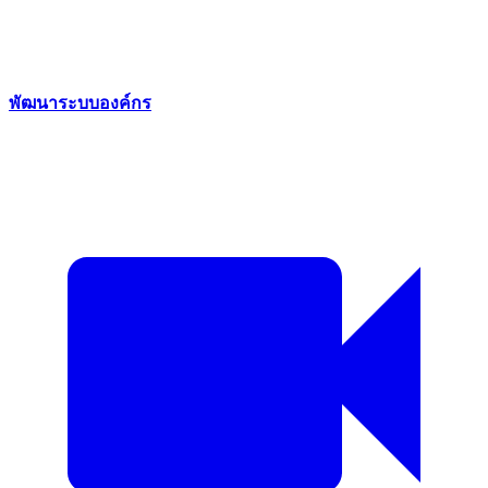
พัฒนาระบบองค์กร