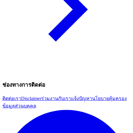
ช่องทางการติดต่อ
ติดต่อเรา
Disclaimer
ร่วมงานกับเรา
แจ้งปัญหา
นโยบายคุ้มครอง
ข้อมูลส่วนบุคคล