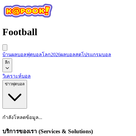
Football
บ้านผลบอล
ฟุตบอลโลก2026
ผลบอลสด
โปรแกรมบอล
ลีก
วิเคราะห์บอล
ข่าวฟุตบอล
กำลังโหลดข้อมูล...
บริการของเรา (Services & Solutions)