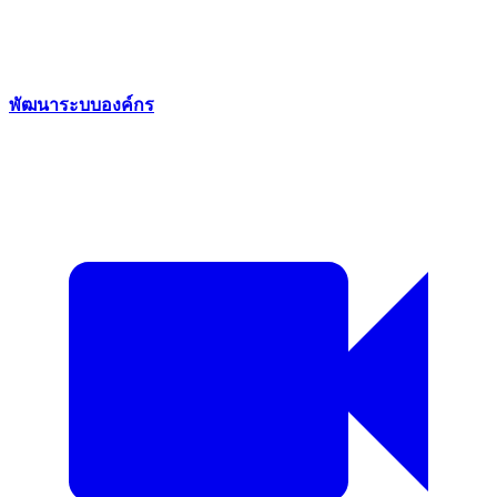
พัฒนาระบบองค์กร