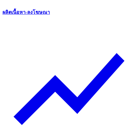
ผลิตเนื้อหา-ลงโฆษณา