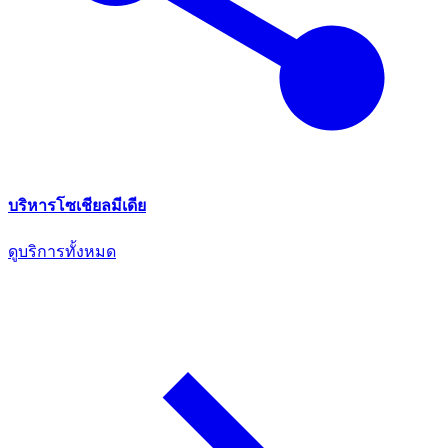
บริหารโซเชียลมีเดีย
ดูบริการทั้งหมด