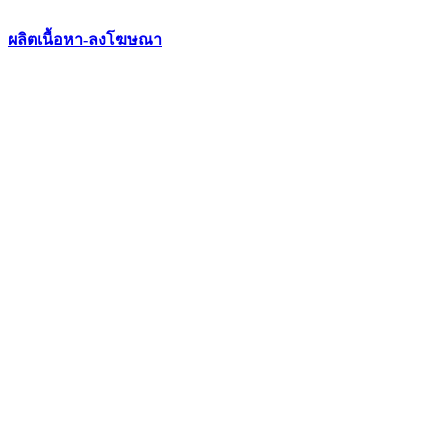
ผลิตเนื้อหา-ลงโฆษณา