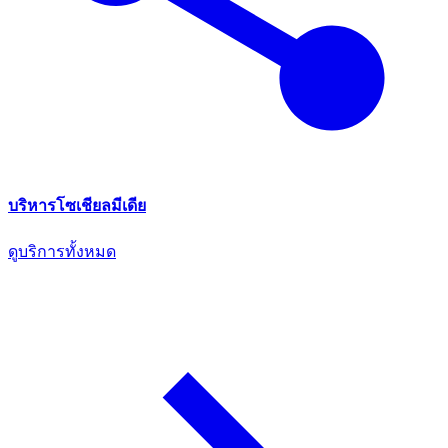
บริหารโซเชียลมีเดีย
ดูบริการทั้งหมด