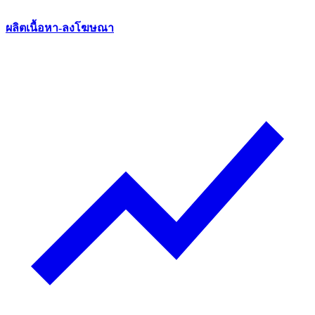
ผลิตเนื้อหา-ลงโฆษณา