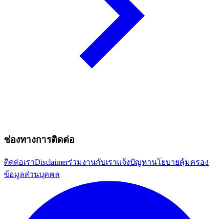
ช่องทางการติดต่อ
ติดต่อเรา
Disclaimer
ร่วมงานกับเรา
แจ้งปัญหา
นโยบายคุ้มครอง
ข้อมูลส่วนบุคคล