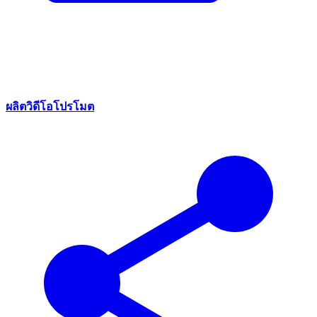
ผลิตวิดีโอโปรโมต