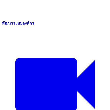
พัฒนาระบบองค์กร