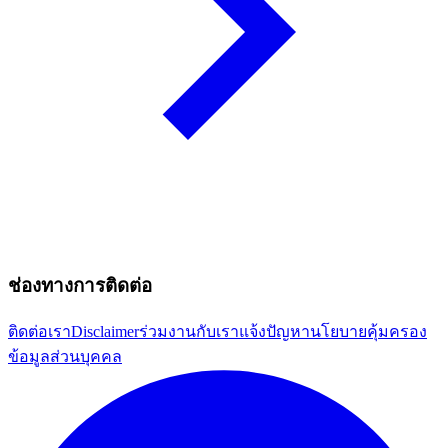
ช่องทางการติดต่อ
ติดต่อเรา
Disclaimer
ร่วมงานกับเรา
แจ้งปัญหา
นโยบายคุ้มครอง
ข้อมูลส่วนบุคคล