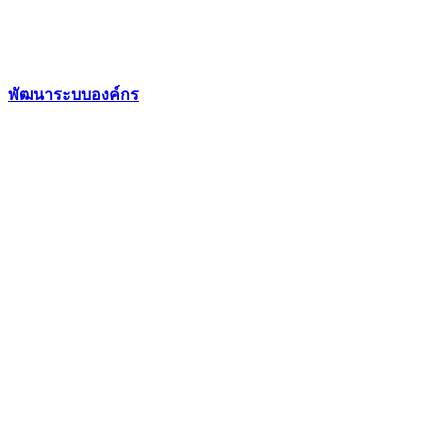
พัฒนาระบบองค์กร