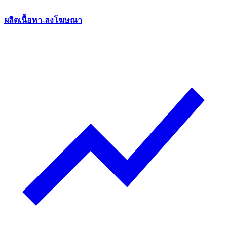
ผลิตเนื้อหา-ลงโฆษณา