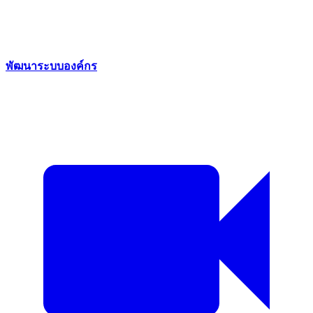
พัฒนาระบบองค์กร