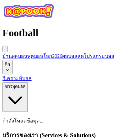
Football
บ้านผลบอล
ฟุตบอลโลก2026
ผลบอลสด
โปรแกรมบอล
ลีก
วิเคราะห์บอล
ข่าวฟุตบอล
กำลังโหลดข้อมูล...
บริการของเรา (Services & Solutions)