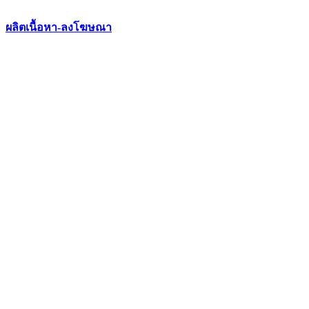
ผลิตเนื้อหา-ลงโฆษณา