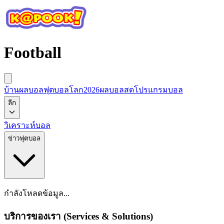
Football
บ้านผลบอล
ฟุตบอลโลก2026
ผลบอลสด
โปรแกรมบอล
ลีก
วิเคราะห์บอล
ข่าวฟุตบอล
กำลังโหลดข้อมูล...
บริการของเรา (Services & Solutions)