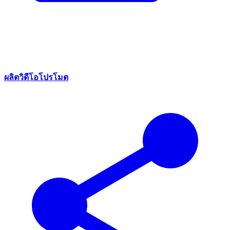
ผลิตวิดีโอโปรโมต