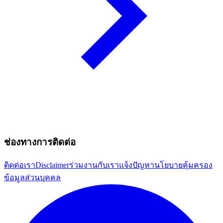
ช่องทางการติดต่อ
ติดต่อเรา
Disclaimer
ร่วมงานกับเรา
แจ้งปัญหา
นโยบายคุ้มครอง
ข้อมูลส่วนบุคคล