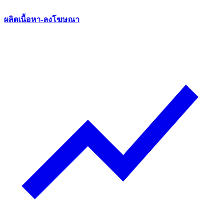
ผลิตเนื้อหา-ลงโฆษณา