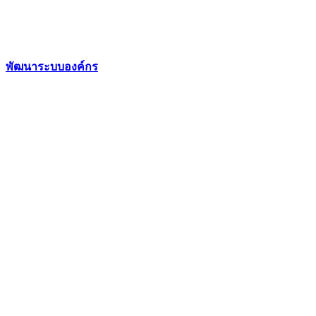
พัฒนาระบบองค์กร