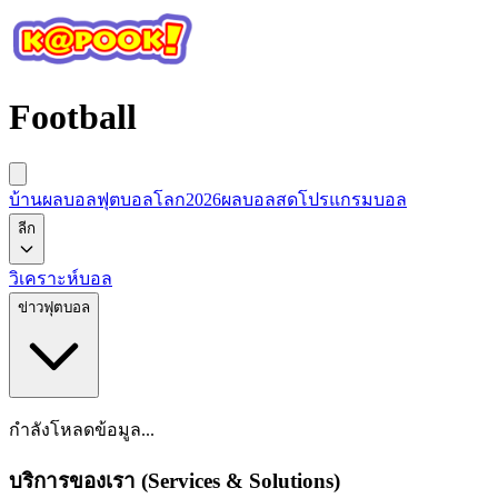
Football
บ้านผลบอล
ฟุตบอลโลก2026
ผลบอลสด
โปรแกรมบอล
ลีก
วิเคราะห์บอล
ข่าวฟุตบอล
กำลังโหลดข้อมูล...
บริการของเรา (Services & Solutions)