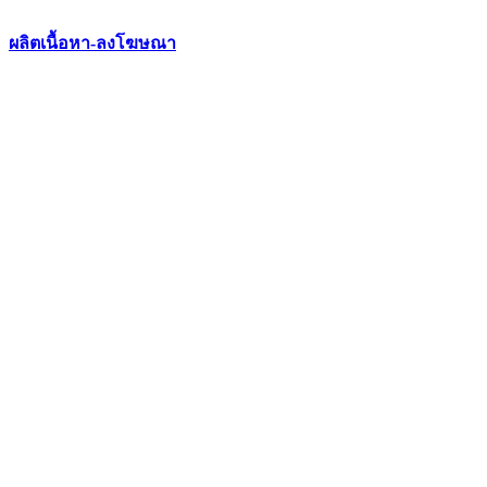
ผลิตเนื้อหา-ลงโฆษณา