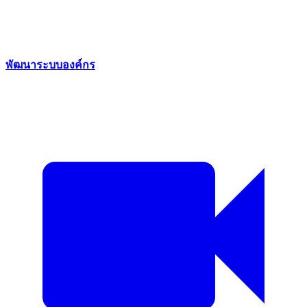
พัฒนาระบบองค์กร