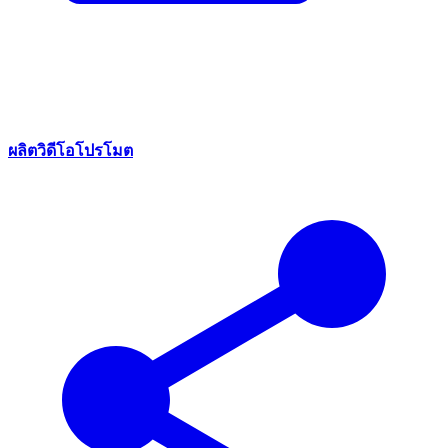
ผลิตวิดีโอโปรโมต