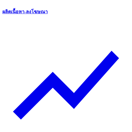
ผลิตเนื้อหา-ลงโฆษณา