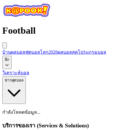
Football
บ้านผลบอล
ฟุตบอลโลก2026
ผลบอลสด
โปรแกรมบอล
ลีก
วิเคราะห์บอล
ข่าวฟุตบอล
กำลังโหลดข้อมูล...
บริการของเรา (Services & Solutions)