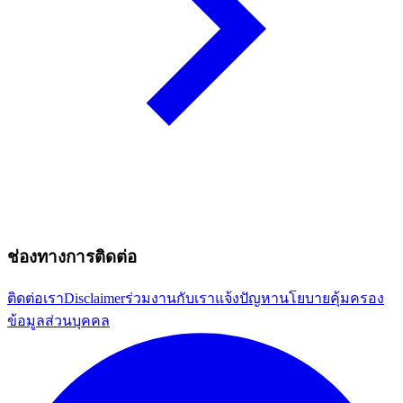
ช่องทางการติดต่อ
ติดต่อเรา
Disclaimer
ร่วมงานกับเรา
แจ้งปัญหา
นโยบายคุ้มครอง
ข้อมูลส่วนบุคคล