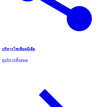
บริหารโซเชียลมีเดีย
ดูบริการทั้งหมด