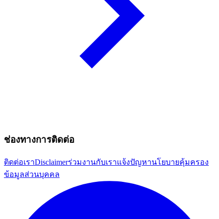
ช่องทางการติดต่อ
ติดต่อเรา
Disclaimer
ร่วมงานกับเรา
แจ้งปัญหา
นโยบายคุ้มครอง
ข้อมูลส่วนบุคคล