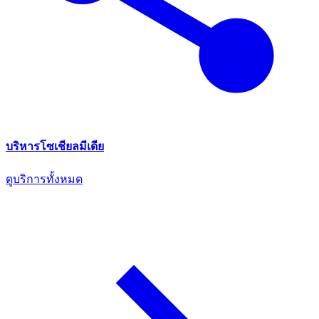
บริหารโซเชียลมีเดีย
ดูบริการทั้งหมด