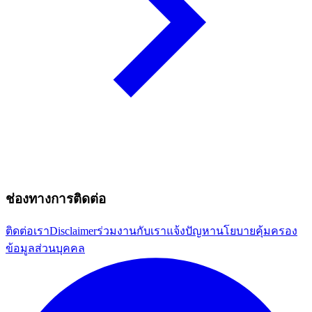
ช่องทางการติดต่อ
ติดต่อเรา
Disclaimer
ร่วมงานกับเรา
แจ้งปัญหา
นโยบายคุ้มครอง
ข้อมูลส่วนบุคคล