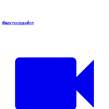
พัฒนาระบบองค์กร